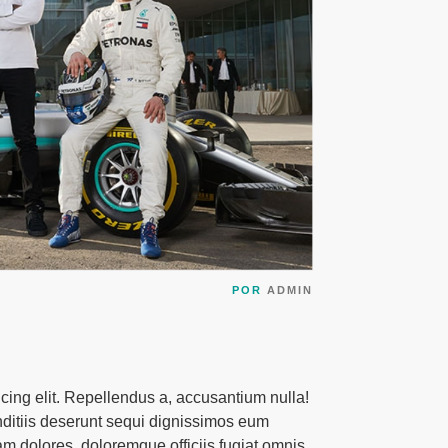
POR
ADMIN
cing elit. Repellendus a, accusantium nulla!
anditiis deserunt sequi dignissimos eum
m dolores, doloremque officiis fugiat omnis