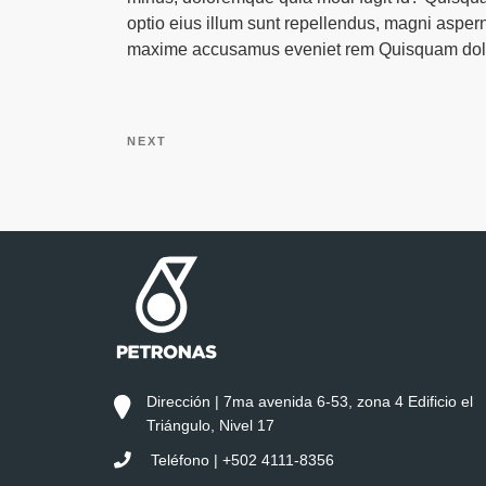
optio eius illum sunt repellendus, magni aspe
maxime accusamus eveniet rem Quisquam dol
Navegación
Siguiente
NEXT
de
entrada
entradas
Dirección | 7ma avenida 6-53, zona 4 Edificio el
Triángulo, Nivel 17
Teléfono | +502 4111-8356