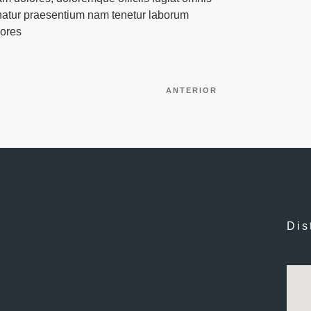
rnatur praesentium nam tenetur laborum
ores
ANTERIOR
Entrada
anterior:
Dis