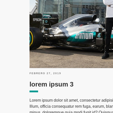
PUBLICADO
FEBRERO 27, 2019
EN
lorem ipsum 3
Lorem ipsum dolor sit amet, consectetur adipisi
Illum, officia consequatur rem fuga, earum, bl
minus, doloremque quia modi fugit id? Quisqua