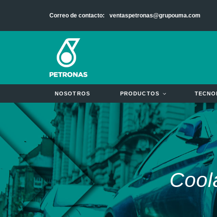
Ir
Correo de contacto:
ventaspetronas@grupouma.com
al
contenido
NOSOTROS
PRODUCTOS
TECNO
Cool