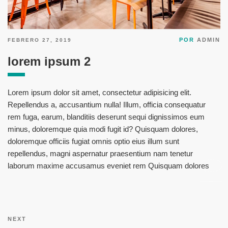
PUBLICADO
POR
ADMIN
FEBRERO 27, 2019
EN
lorem ipsum 2
Lorem ipsum dolor sit amet, consectetur adipisicing elit.
Repellendus a, accusantium nulla! Illum, officia consequatur
rem fuga, earum, blanditiis deserunt sequi dignissimos eum
minus, doloremque quia modi fugit id? Quisquam dolores,
doloremque officiis fugiat omnis optio eius illum sunt
repellendus, magni aspernatur praesentium nam tenetur
laborum maxime accusamus eveniet rem Quisquam dolores
Navegación
de
Siguiente
NEXT