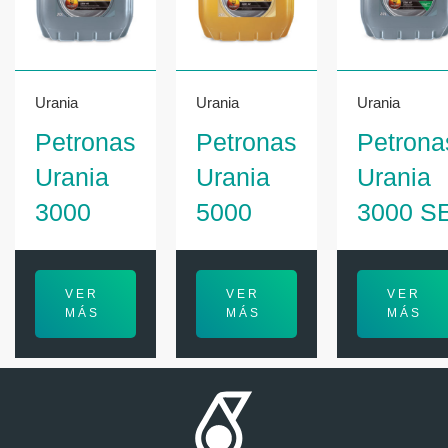
Urania
Urania
Urania
Petronas
Petronas
Petrona
Urania
Urania
Urania
3000
5000
3000 S
VER
VER
VER
MÁS
MÁS
MÁS