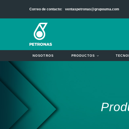
Ir
Correo de contacto:
ventaspetronas@grupouma.com
al
contenido
NOSOTROS
PRODUCTOS
TECNO
Prod