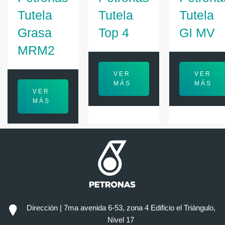
Tutela
Tutela
Tutela
Grasa
Top 4
GI MV
MRM2
VER
VER
MÁS
MÁS
VER
MÁS
Dirección | 7ma avenida 6-53, zona 4 Edificio el Triángulo,
Nivel 17